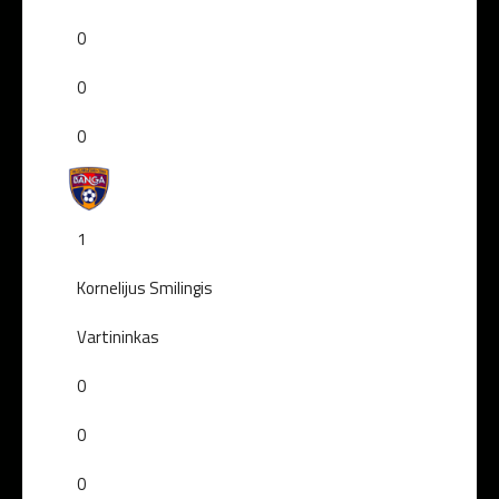
0
0
0
1
Kornelijus Smilingis
Vartininkas
0
0
0