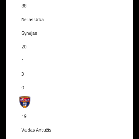
88
Neilas Urba
Gynėjas
20
1
3
0
19
Valdas Antužis