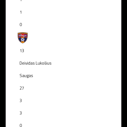
1
0
13
Deividas Lukošius
Saugas
27
3
3
0