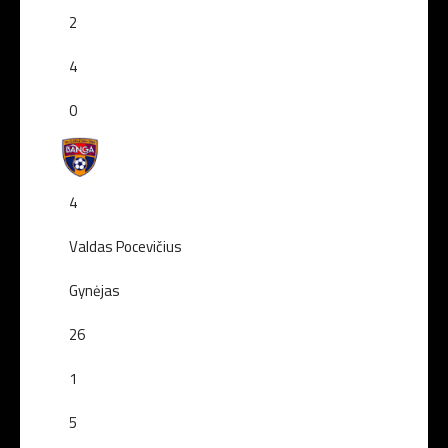
2
4
0
4
Valdas Pocevičius
Gynėjas
26
1
5