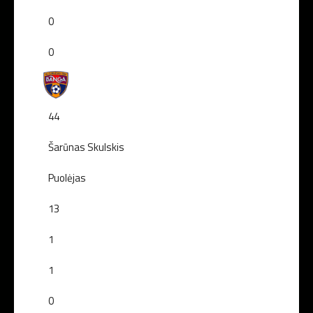
0
0
44
Šarūnas Skulskis
Puolėjas
13
1
1
0