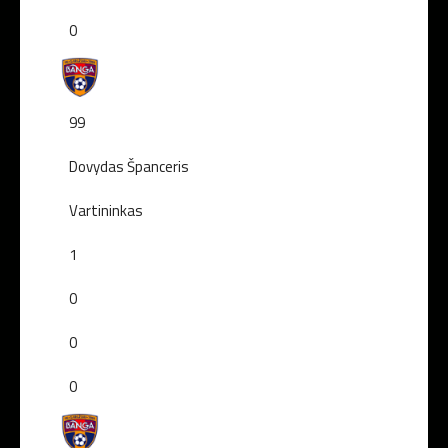
0
99
Dovydas Španceris
Vartininkas
1
0
0
0