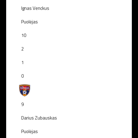
Ignas Venckus
Puolėjas
10
2
1
0
9
Darius Zubauskas
Puolėjas