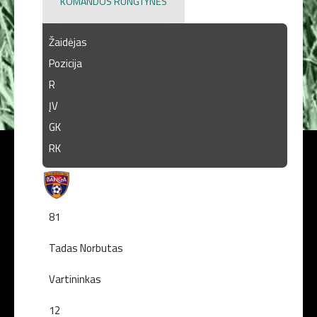
KOMANDOS RUNGTYNĖS
Žaidėjas
Pozicija
R
ĮV
GK
RK
81
Tadas Norbutas
Vartininkas
12