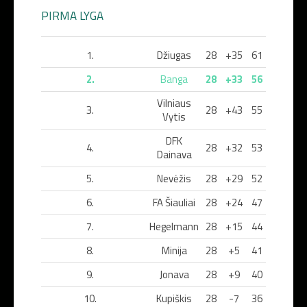
PIRMA LYGA
1.
Džiugas
28
+35
61
2.
Banga
28
+33
56
Vilniaus
3.
28
+43
55
Vytis
DFK
4.
28
+32
53
Dainava
5.
Nevėžis
28
+29
52
6.
FA Šiauliai
28
+24
47
7.
Hegelmann
28
+15
44
8.
Minija
28
+5
41
9.
Jonava
28
+9
40
10.
Kupiškis
28
-7
36