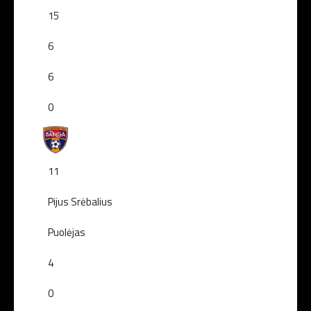
15
6
6
0
11
Pijus Srėbalius
Puolėjas
4
0