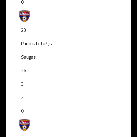
0
23
Paulius Lotužys
Saugas
26
3
2
0