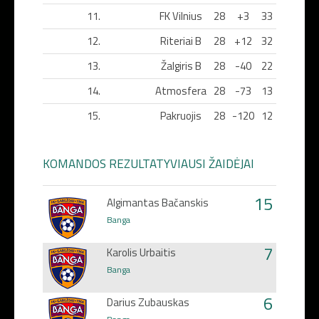
11.
FK Vilnius
28
+3
33
12.
Riteriai B
28
+12
32
13.
Žalgiris B
28
-40
22
14.
Atmosfera
28
-73
13
15.
Pakruojis
28
-120
12
KOMANDOS REZULTATYVIAUSI ŽAIDĖJAI
15
Algimantas Bačanskis
Banga
7
Karolis Urbaitis
Banga
6
Darius Zubauskas