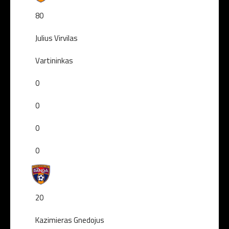
80
Julius Virvilas
Vartininkas
0
0
0
0
20
Kazimieras Gnedojus