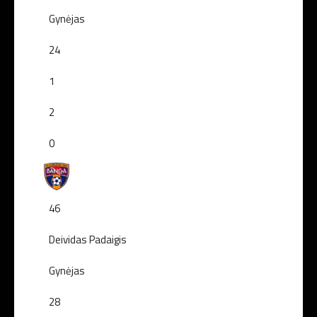
Gynėjas
24
1
2
0
46
Deividas Padaigis
Gynėjas
28