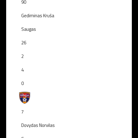
90
Gediminas Kruša
Saugas
26
2
4
0
7
Dovydas Norvilas