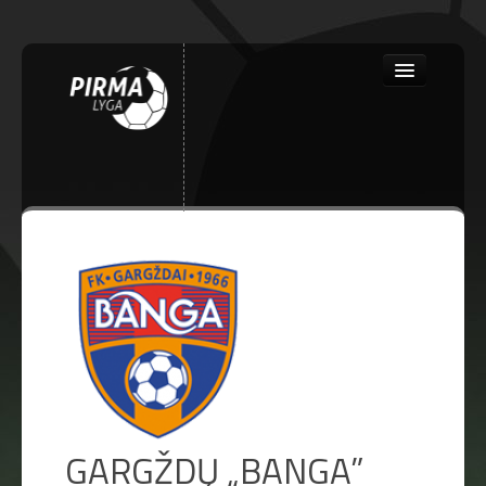
Close
PRADINIS
NAUJIENOS
GARGŽDŲ „BANGA”