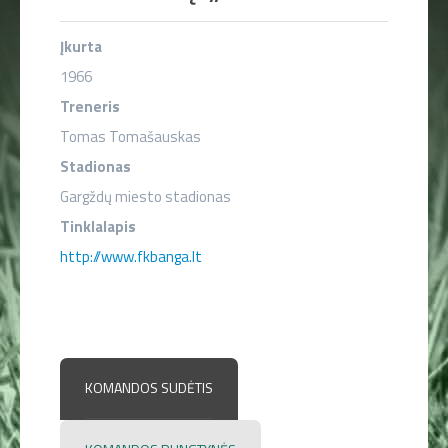
LENTELĖ
Įkurta
TVARKARAŠTIS
1966
Treneris
REZULTATAI
Tomas Tomašauskas
VIDEO
Stadionas
Gargždų miesto stadionas
FOTO
Tinklalapis
http://www.fkbanga.lt
STATISTIKA
KOMANDOS SUDĖTIS