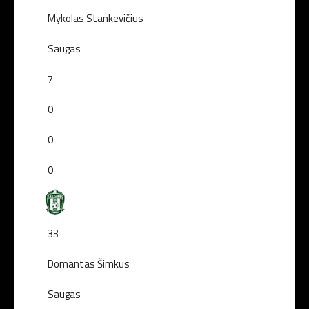
Mykolas Stankevičius
Saugas
7
0
0
0
33
Domantas Šimkus
Saugas