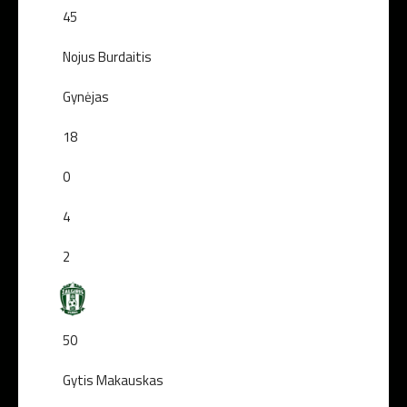
45
Nojus Burdaitis
Gynėjas
18
0
4
2
50
Gytis Makauskas