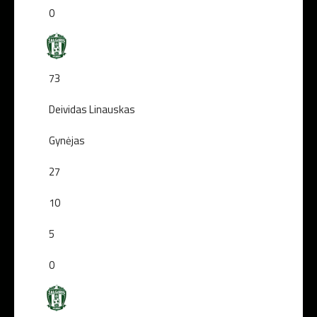
0
73
Deividas Linauskas
Gynėjas
27
10
5
0