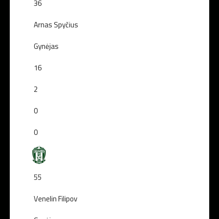
36
Arnas Spyčius
Gynėjas
16
2
0
0
55
Venelin Filipov