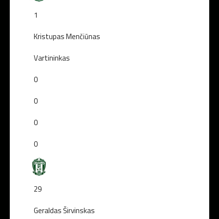
1
Kristupas Menčiūnas
Vartininkas
0
0
0
0
29
Geraldas Širvinskas