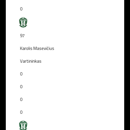
0
97
Karolis Masevičius
Vartininkas
0
0
0
0