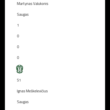
Martynas Valukonis
Saugas
1
0
0
0
51
Ignas Meškelevičius
Saugas