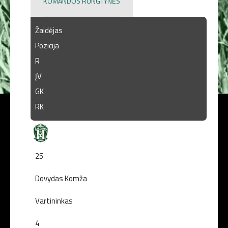
KOMANDOS RUNGTYNĖS
Žaidėjas
Pozicija
R
ĮV
GK
RK
25
Dovydas Komža
Vartininkas
4