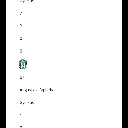
Gynėjas
2
2
0
0
67
Augustas Kapleris
Gynėjas
1
0