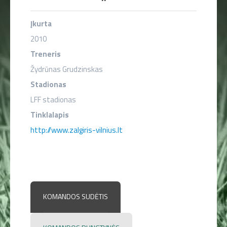
LENTELĖ
Įkurta
TVARKARAŠTIS
2010
Treneris
REZULTATAI
Žydrūnas Grudzinskas
VIDEO
Stadionas
LFF stadionas
FOTO
Tinklalapis
http://www.zalgiris-vilnius.lt
STATISTIKA
KOMANDOS SUDĖTIS