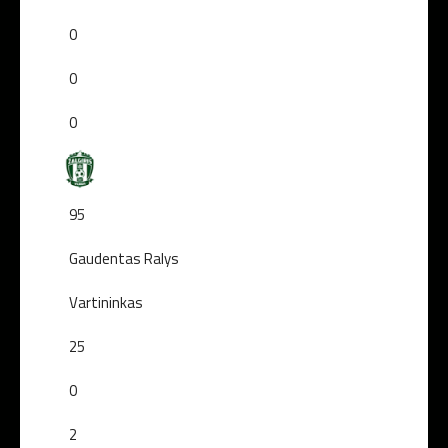
0
0
0
95
Gaudentas Ralys
Vartininkas
25
0
2