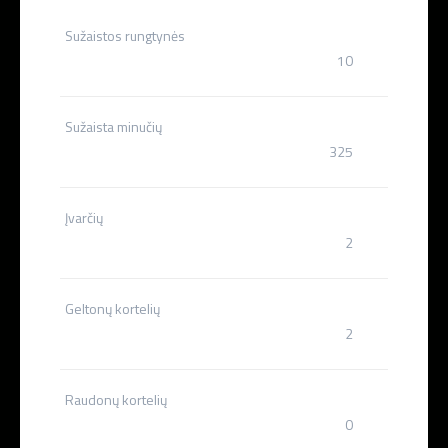
Sužaistos rungtynės
10
Sužaista minučių
325
Įvarčių
2
Geltonų kortelių
2
Raudonų kortelių
0