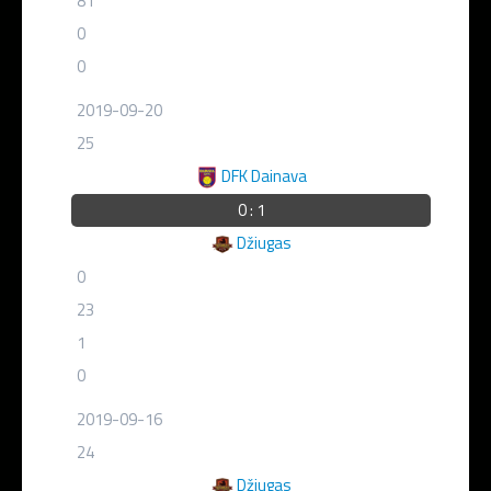
81
0
0
2019-09-20
25
DFK Dainava
0 : 1
Džiugas
0
23
1
0
2019-09-16
24
Džiugas