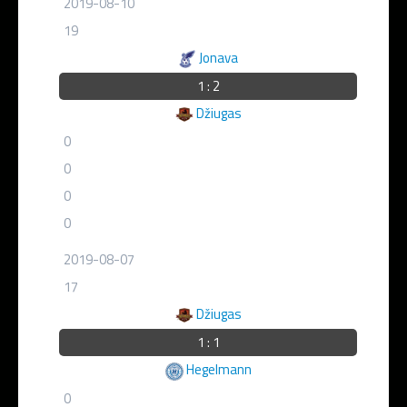
2019-08-10
19
Jonava
1 : 2
Džiugas
0
0
0
0
2019-08-07
17
Džiugas
1 : 1
Hegelmann
0