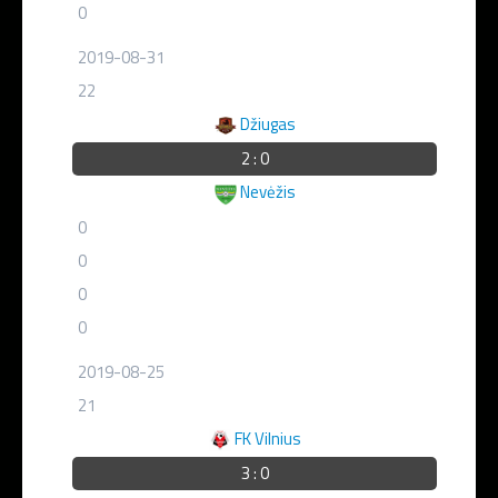
0
2019-08-31
22
Džiugas
2 : 0
Nevėžis
0
0
0
0
2019-08-25
21
FK Vilnius
3 : 0