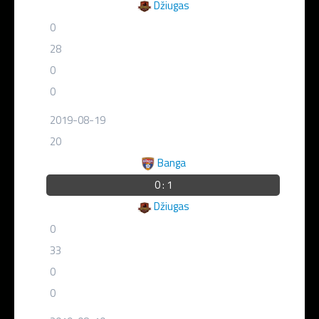
Džiugas
0
28
0
0
2019-08-19
20
Banga
0 : 1
Džiugas
0
33
0
0