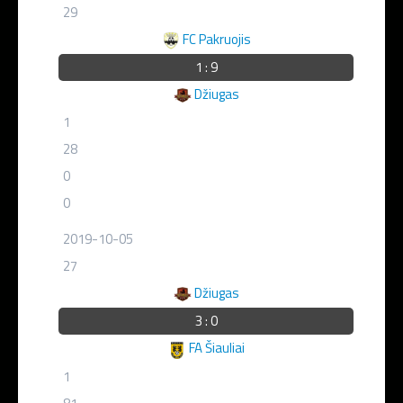
29
FC Pakruojis
1 : 9
Džiugas
1
28
0
0
2019-10-05
27
Džiugas
3 : 0
FA Šiauliai
1