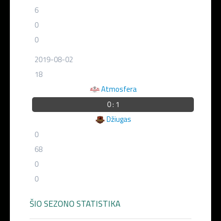
6
0
0
2019-08-02
18
Atmosfera
0 : 1
Džiugas
0
68
0
0
ŠIO SEZONO STATISTIKA