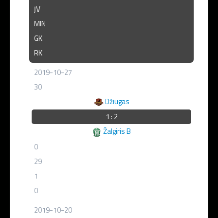
ĮV
MIN
GK
RK
2019-10-27
30
Džiugas
1 : 2
Žalgiris B
0
29
1
0
2019-10-20