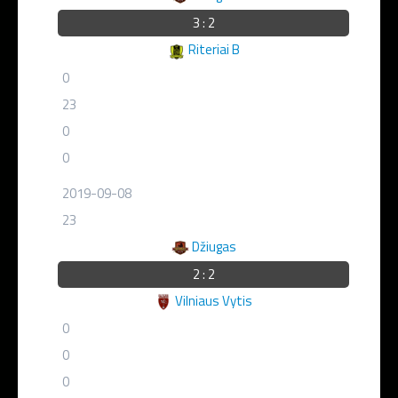
3 : 2
Riteriai B
0
23
0
0
2019-09-08
23
Džiugas
2 : 2
Vilniaus Vytis
0
0
0