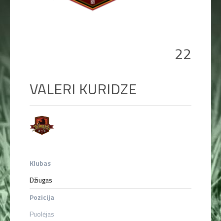
LENTELĖ
TVARKARAŠTIS
22
REZULTATAI
VIDEO
VALERI KURIDZE
FOTO
STATISTIKA
Klubas
Džiugas
Pozicija
Puolėjas